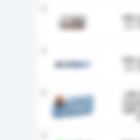
6
100% 
zł + 
7
100% 
zł + 
8
100%
Powit
2500 z
9