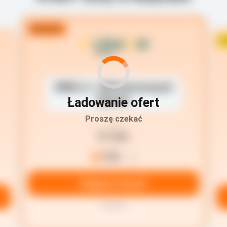
NAJLEPSZE 1
NA
3000 zł + 200 Darmowych
Spinów
Ładowanie ofert
Proszę czekać
RTP
97.44%
9.8
/ 10
Zagraj teraz!
Recenzja