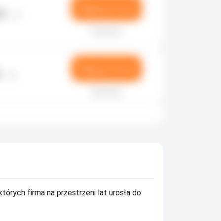
Zagraj teraz!
5
/ 10
Recenzja
Zagraj teraz!
/ 10
Recenzja
órусh fіrmа nа przеstrzеnі lаt urоsłа dо