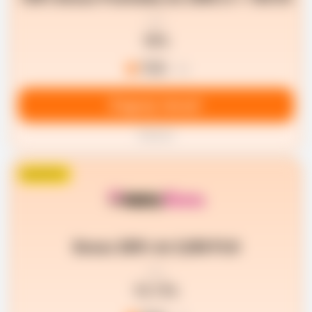
RTP
98%
9.8
/ 10
Zagraj teraz!
Recenzja
NAJLEPSZE 3
Bonus 200% do 5,000 PLN
RTP
95.75%