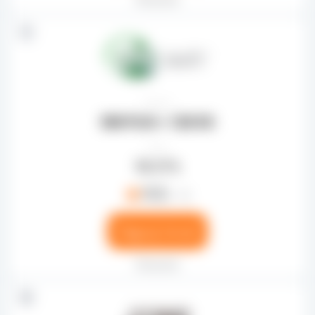
7
Premia
500 PLN + 120 DS
RTP
96.51%
9.5
/ 10
Zagraj teraz!
Recenzja
8