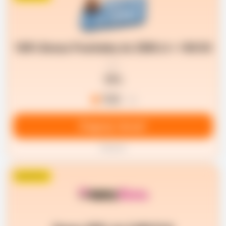
100% Bonus Powitalny do 2500 zł + 100 DS
RTP
98%
9.8
/ 10
Zagraj teraz!
Recenzja
NAJLEPSZE 3