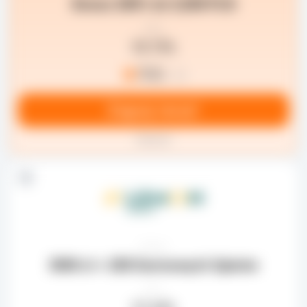
Bonus 200% do 5,000 PLN
RTP
95.75%
9.6
/ 10
Zagraj teraz!
Recenzja
4
Premia
3000 zł + 200 Darmowych Spinów
RTP