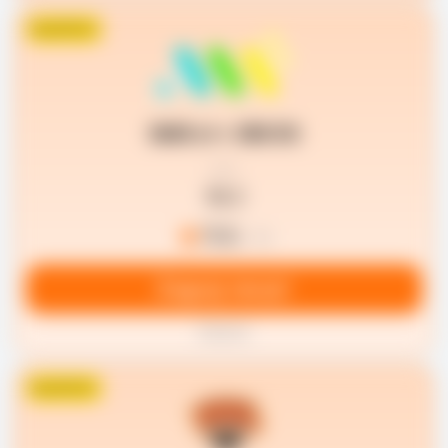
NAJLEPSZE 2
3600 zł + 300 DS
RTP
96.3
9.6
/ 10
Zagraj teraz!
Recenzja
NAJLEPSZE 3