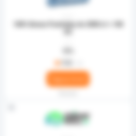
Premia
100% Bonus Powitalny do 2500 zł + 100
DS
RTP
98%
9.8
/ 10
Zagraj teraz!
Recenzja
9