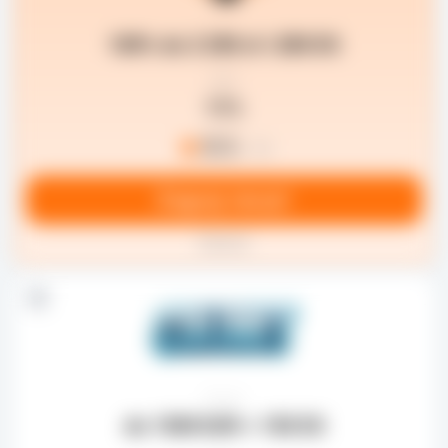
100% do 2 250 zł i 200 DS
RTP
95%
8.5
/ 10
Zagraj teraz!
Recenzja
4
Premia
do 1500 EUR + 150 DS