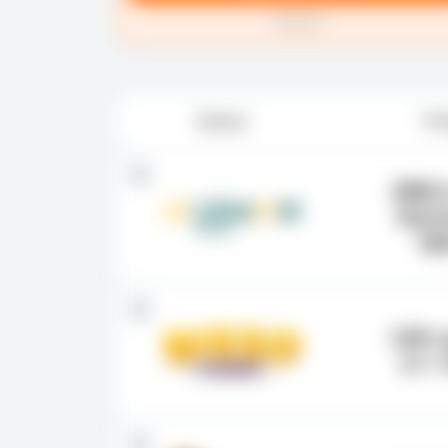
Recenzja
Kasyna
Pre
4
3000 z
Darm
Sp
5
125% 
zł + 
6