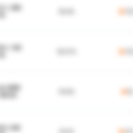
zł + 260
9.
96.4%
DS
N + 120
9.
96.51%
DS
do 6500
8
95.4%
100 DS
LN +100
9.
92.32