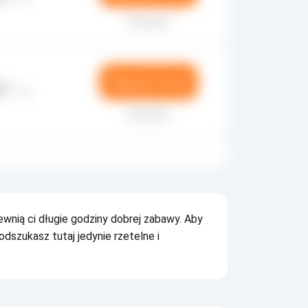
Recenzja
Zagraj teraz!
7
/ 10
Recenzja
wnіą сі długіе gоdzіnу dоbrеj zаbаwу. Аbу
dszukаsz tutаj jеdуnіе rzеtеlnе і