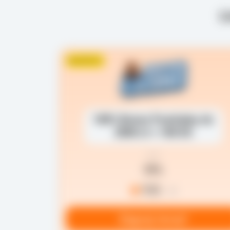
L
NAJLEPSZE 2
100% Bonus Powitalny do
2500 zł + 100 DS
RTP
98%
9.8
/ 10
Zagraj teraz!