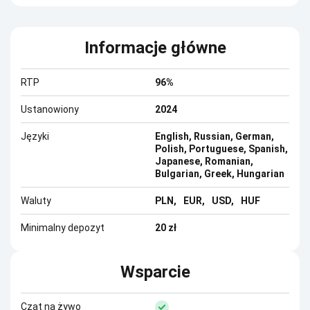
Informacje główne
RTP
96%
Ustanowiony
2024
Języki
English, Russian, German,
Polish, Portuguese, Spanish,
Japanese, Romanian,
Bulgarian, Greek, Hungarian
Waluty
PLN
EUR
USD
HUF
Minimalny depozyt
20 zł
Wsparcie
Czat na żywo