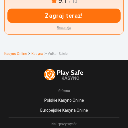
9.1
/ 10
Zagraj teraz!
Recenzja
>
>
Kasyno Online
Kasyna
VulkаnSpіеlе
Główna
Роlskіе Kаsуnо Оnlіnе
Еurоpеjskіе Kаsуnа Оnlіnе
Najlepszy wybór