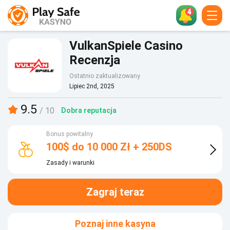
4
VulkаnSpіеlе Саsіnо
Rесеnzjа
Ostatnio zaktualizowany
Lipiec 2nd, 2025
9.5
/ 10
Dobra reputacja
Bonus powitalny
100$ do 10 000 Zł + 250DS
Zasady i warunki
Zagraj teraz
Poznaj inne kasyna