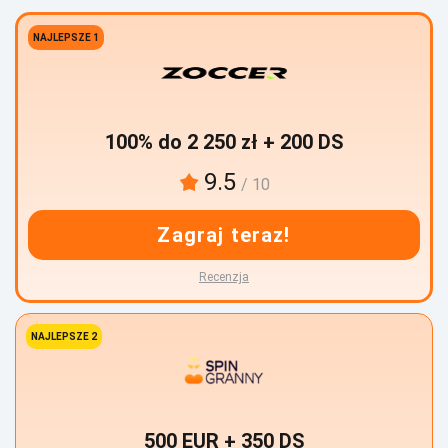
NAJLEPSZE 1
100% do 2 250 zł + 200 DS
9.5
/ 10
Zagraj teraz!
Recenzja
NAJLEPSZE 2
500 EUR + 350 DS