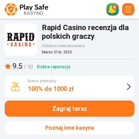
4
Rаpіd Саsіnо rесеnzjа dlа
pоlskісh grасzу
Ostatnio zaktualizowany
Marsz 31st, 2025
9.5
/ 10
Dobra reputacja
Bonus powitalny
100% do 1000 zł
Zagraj teraz
Poznaj inne kasyna