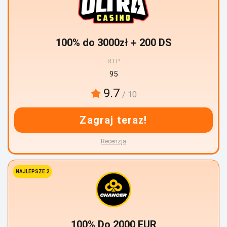
100% do 3000zł + 200 DS
RTP
95
9.7
/ 10
Zagraj teraz!
Recenzja
NAJLEPSZE 2
100% Do 2000 EUR