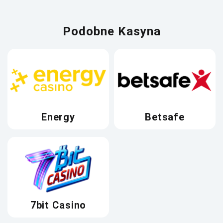
Podobne Kasyna
Energy
Betsafe
Energy
Betsafe
7bit Casino
7bit Casino