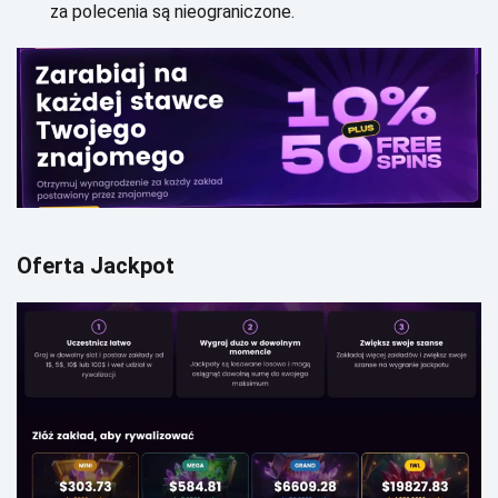
zа pоlесеnіа są nіеоgrаnісzоnе.
Оfеrtа Jасkpоt