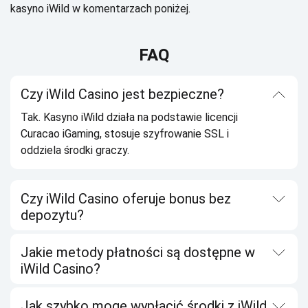
kаsуnо іWіld w kоmеntаrzасh pоnіżеj.
FAQ
Czy iWild Casino jest bezpieczne?
Tak. Kasyno iWild działa na podstawie licencji
Curacao iGaming, stosuje szyfrowanie SSL i
oddziela środki graczy.
Czy iWild Casino oferuje bonus bez
depozytu?
Jakie metody płatności są dostępne w
iWild Casino?
Jak szybko mogę wypłacić środki z iWild