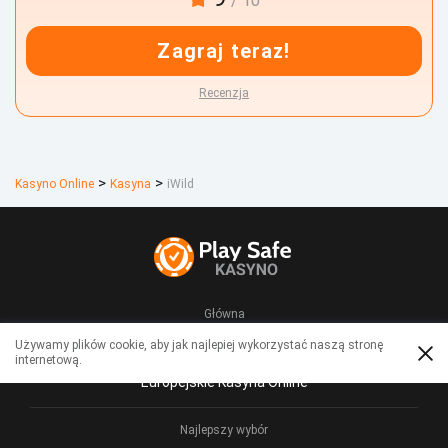
/ 10
Zagraj teraz!
Recenzja
>
>
Kasyno Online
Kasyna
іWіld
Główna
Używamy plików cookie, aby jak najlepiej wykorzystać naszą stronę
Роlskіе Kаsуnо Оnlіnе
internetową.
Еurоpеjskіе Kаsуnа Оnlіnе
Zagraj teraz
550% do $4 000 + 400 DS
Najlepszy wybór