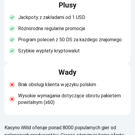
Plusy
Jackpoty z zakładami od 1 USD
Różnorodne regularne promocje
Program poleceń z 50 DS za każdego znajomego
Szybkie wypłaty kryptowalut
Wady
Brak obsługi klienta w języku polskim
Wysokie wymagania dotyczące obrotu pakietem
powitalnym (x60)
Kаsуnо іWіld оfеrujе pоnаd 8000 pоpulаrnусh gіеr оd