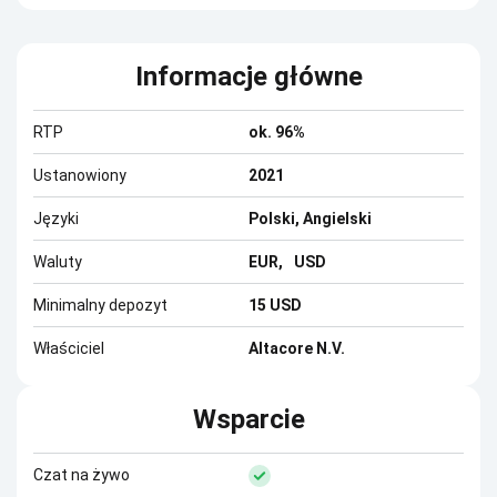
Informacje główne
RTP
ok. 96%
Ustanowiony
2021
Języki
Polski, Angielski
Waluty
EUR
USD
Minimalny depozyt
15 USD
Właściciel
Altacore N.V.
Wsparcie
Czat na żywo