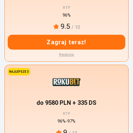
RTP
96%
9.5
/ 10
Zagraj teraz!
Recenzja
NAJLEPSZE 3
do 9580 PLN + 335 DS
RTP
96%-97%
9