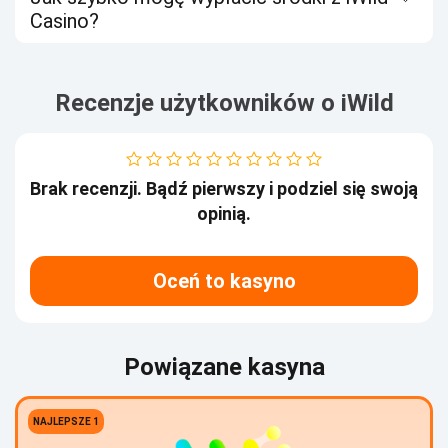
Casino?
Recenzje użytkowników o іWіld
Brak recenzji. Bądź pierwszy i podziel się swoją
opinią.
Oceń to kasyno
Powiązane kasyna
NAJLEPSZE 1