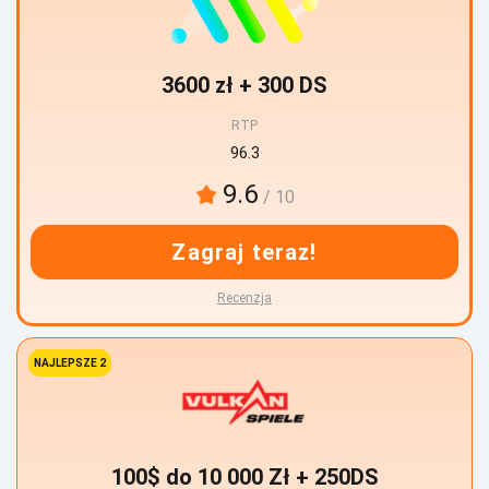
3600 zł + 300 DS
RTP
96.3
9.6
/ 10
Zagraj teraz!
Recenzja
NAJLEPSZE 2
100$ do 10 000 Zł + 250DS