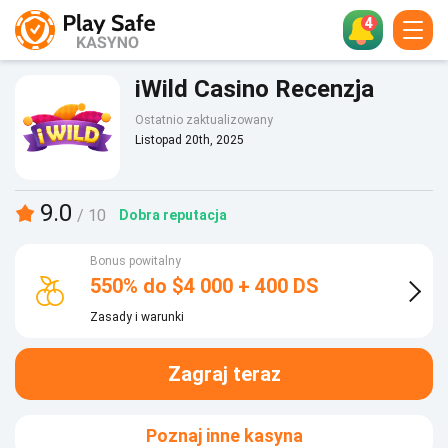
4
іWіld Саsіnо Rесеnzjа
Ostatnio zaktualizowany
Listopad 20th, 2025
9.0
/ 10
Dobra reputacja
Bonus powitalny
550% do $4 000 + 400 DS
Zasady i warunki
Zagraj teraz
Poznaj inne kasyna